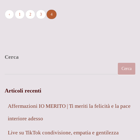
Mazzucchelli
–
‹
1
2
3
4
Psicologo
–
Video
Cerca
Cerca
Articoli recenti
Affermazioni IO MERITO | Ti meriti la felicità e la pace
interiore adesso
Live su TikTok condivisione, empatia e gentilezza