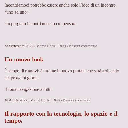
Incontriamoci potrebbe essere anche solo l’idea di un incontro
“uno ad uno”.
Un progetto incontriamoci a cui pensare.
su
28 Settembre 2022
/
Marco Borla
/
Blog
/
Nessun commento
Progetto
Incontriamoci
Un nuovo look
È tempo di rinnovi: è on-line il nuovo portale che sarà arricchito
nei prossimi giorni.
Buona navigazione a tutti!
su
30 Aprile 2022
/
Marco Borla
/
Blog
/
Nessun commento
Un
nuovo
Il rapporto con la tecnologia, lo spazio e il
look
tempo.