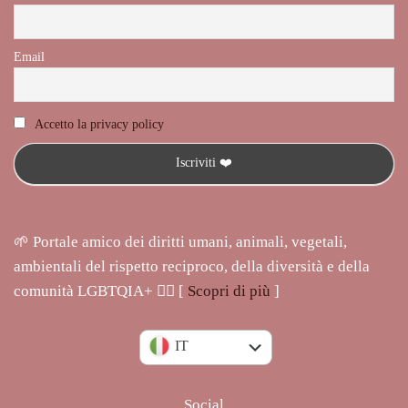
Email
Accetto la privacy policy
🌱 Portale amico dei diritti umani, animali, vegetali,
ambientali del rispetto reciproco, della diversità e della
comunità LGBTQIA+ 🏳️‍🌈 [
Scopri di più
]
EN
IT
Social