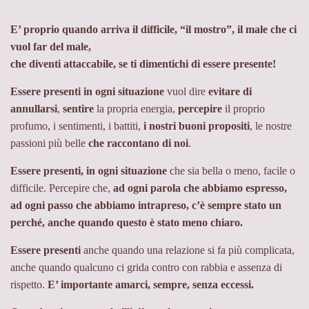
tecnologia,
lo
E’ proprio quando arriva il difficile, “il mostro”, il male che ci
spazio
vuol far del male,
e
che diventi attaccabile, se ti dimentichi di essere presente!
il
tempo.
Essere presenti in ogni situazione
vuol dire
evitare di
annullarsi
,
sentire
la propria energia,
percepire
il proprio
profumo, i sentimenti, i battiti,
i nostri buoni propositi
, le nostre
passioni più belle
che raccontano di noi
.
Essere presenti, in ogni situazione
che sia bella o meno, facile o
difficile. Percepire che,
ad ogni parola che abbiamo espresso,
ad ogni passo che abbiamo intrapreso, c’è sempre stato un
perché, anche quando questo è stato meno chiaro.
Essere presenti
anche quando una relazione si fa più complicata,
anche quando qualcuno ci grida contro con rabbia e assenza di
rispetto.
E’ importante amarci, sempre, senza eccessi.