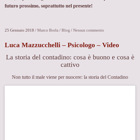
futuro prossimo, soprattutto nel presente!
su
25 Gennaio 2018
/
Marco Borla
/
Blog
/
Nessun commento
Essere
presenti,
Luca Mazzucchelli – Psicologo – Video
in
La storia del contadino: cosa è buono e cosa è
ogni
situazione
cattivo
Non tutto il male viene per nuocere: la storia del Contadino