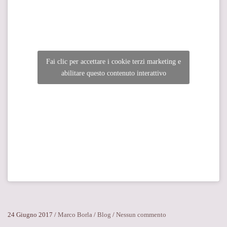
Fai clic per accettare i cookie terzi marketing e
abilitare questo contenuto interattivo
su
24 Giugno 2017
/
Marco Borla
/
Blog
/
Nessun commento
Luca