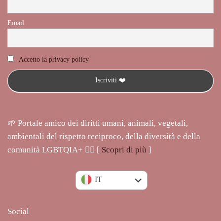
Email
Accetto la privacy policy
🌱 Portale amico dei diritti umani, animali, vegetali,
ambientali del rispetto reciproco, della diversità e della
comunità LGBTQIA+ 🏳️‍🌈 [
Scopri di più
]
EN
IT
Social