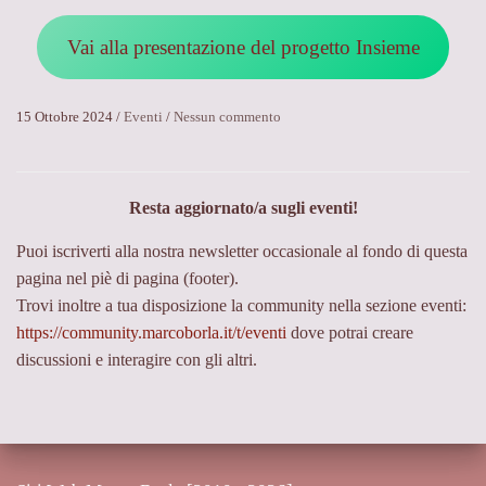
o
k
Vai alla presentazione del progetto Insieme
c
o
n
15 Ottobre 2024
/
Eventi
/
Nessun commento
s
d
u
i
I
v
n
i
Resta aggiornato/a sugli eventi!
s
s
i
i
Puoi iscriverti alla nostra newsletter occasionale al fondo di questa
e
o
m
pagina nel piè di pagina (footer).
n
e
Trovi inoltre a tua disposizione la community nella sezione eventi:
e
https://community.marcoborla.it/t/eventi
dove potrai creare
,
e
discussioni e interagire con gli altri.
m
p
a
t
i