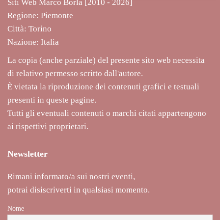
Siti Web Marco Borla [2010 -
2026]
a
e
Regione: Piemonte
g
Città: Torino
e
Nazione: Italia
n
t
La copia (anche parziale) del presente sito web necessita
i
di relativo permesso scritto dall'autore.
l
e
È vietata la riproduzione dei contenuti grafici e testuali
z
presenti in queste pagine.
z
Tutti gli eventuali contenuti o marchi citati appartengono
a
ai rispettivi proprietari.
Newsletter
Rimani informato/a sui nostri eventi,
potrai disiscriverti in qualsiasi momento.
Nome