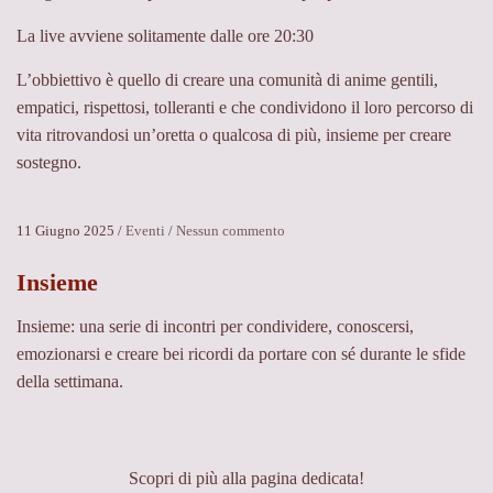
La live avviene solitamente dalle ore 20:30
L’obbiettivo è quello di creare una comunità di anime gentili,
empatici, rispettosi, tolleranti e che condividono il loro percorso di
vita ritrovandosi un’oretta o qualcosa di più, insieme per creare
sostegno.
11 Giugno 2025
/
Eventi
/
Nessun commento
s
u
Insieme
L
i
v
Insieme: una serie di incontri per condividere, conoscersi,
e
emozionarsi e creare bei ricordi da portare con sé durante le sfide
s
della settimana.
u
T
i
k
Scopri di più alla pagina dedicata!
T