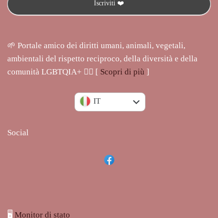
🌱 Portale amico dei diritti umani, animali, vegetali,
ambientali del rispetto reciproco, della diversità e della
comunità LGBTQIA+ 🏳️‍🌈 [
Scopri di più
]
EN
IT
Social
🖥️
Monitor di stato