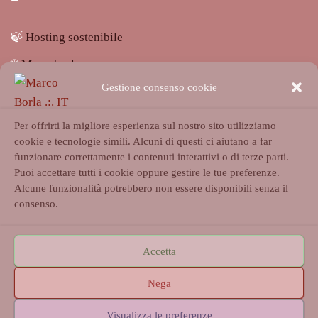
🍃
Hosting sostenibile
🌐
Marcoborla.com
Gestione consenso cookie
🚩
Segnala un problema
Per offrirti la migliore esperienza sul nostro sito utilizziamo
cookie e tecnologie simili. Alcuni di questi ci aiutano a far
funzionare correttamente i contenuti interattivi o di terze parti.
Puoi accettare tutti i cookie oppure gestire le tue preferenze.
Alcune funzionalità potrebbero non essere disponibili senza il
Accedi
consenso.
Accetta
HOME
CHI SONO
BLOG
COOKIE
Nega
TERMINI, PRIVACY & SPAM
CONTENUTI & CITAZIONI
Visualizza le preferenze